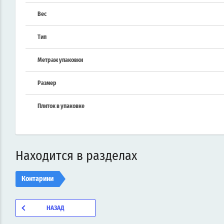
Вес
Тип
Метраж упаковки
Размер
Плиток в упаковке
Находится в разделах
Контарини
НАЗАД