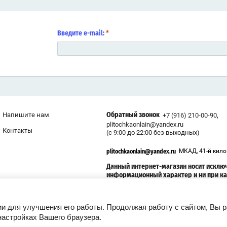
Введите e-mail:
*
,
Напишите нам
+7 (916) 210-00-90
Обратный звонок
plitochkaonlain@yandex.ru
Контакты
(с 9:00 до 22:00 без выходных)
МКАД, 41-й кил
plitochkaonlain@yandex.ru
Данный интернет-магазин носит исклю
информационный характер и ни при к
условиях информационные материалы
размеры, фото и цены сайта не являют
публичной офертой
ии для улучшения его работы. Продолжая работу с сайтом, Вы 
настройках Вашего браузера.