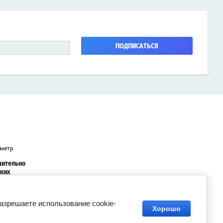
ПОДПИСАТЬСЯ
ометр
чительно
аких
,
ся
разрешаете использование cookie-
Хорошо