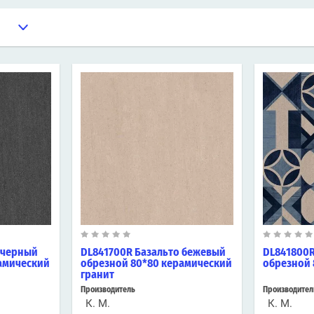
 черный
DL841700R Базальто бежевый
DL841800R
амический
обрезной 80*80 керамический
обрезной 
гранит
Производитель
Производител
К. М.
К. М.