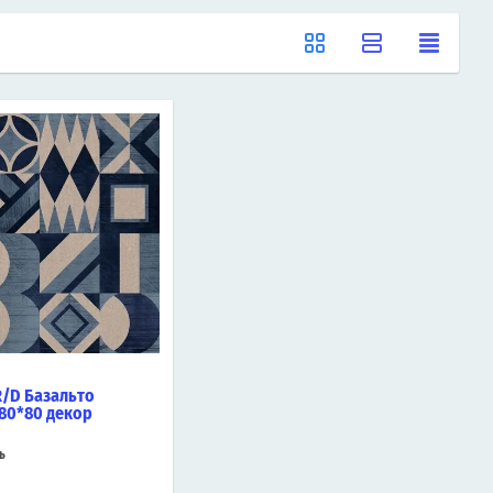
/D Базальто
80*80 декор
ь