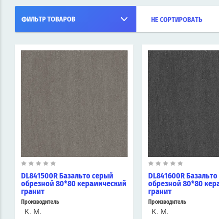
ФИЛЬТР ТОВАРОВ
НЕ СОРТИРОВАТЬ
DL841500R Базальто серый
DL841600R Базальто
обрезной 80*80 керамический
обрезной 80*80 кер
гранит
гранит
Производитель
Производитель
К. М.
К. М.