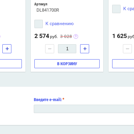
Артикул
К ср
DL841700R
К сравнению
2 574
1 625
3 028
руб.
руб
+
−
+
−
В КОРЗИНУ
Введите e-mail:
*