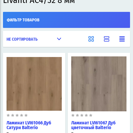
Livanti AC4/32 8 мм
ФИЛЬТР ТОВАРОВ
НЕ СОРТИРОВАТЬ
Ламинат LVI61066 Дуб
Ламинат LVI61067 Дуб
Сатурн Balterio
цветочный Balterio