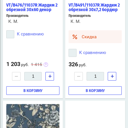
VT/B476/11037R Жардим 2
VT/B491/11037R Жардим 2
обрезной 30х60 декор
обрезной 30х7,2 бордюр
Производитель
Производитель
К. М.
К. М.
К сравнению
Скидка
К сравнению
1 203
326
1 415
руб.
руб.
−
+
−
+
В КОРЗИНУ
В КОРЗИНУ