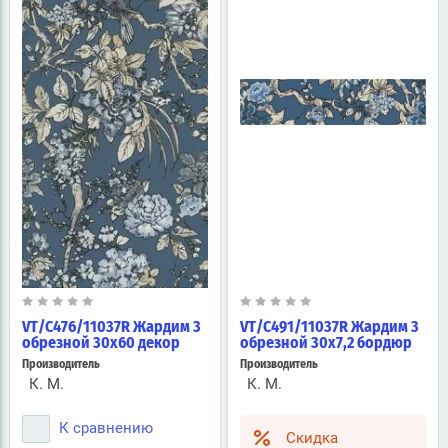
VT/C476/11037R Жардим 3
VT/C491/11037R Жардим 3
обрезной 30х60 декор
обрезной 30х7,2 бордюр
Производитель
Производитель
К. М.
К. М.
К сравнению
Скидка