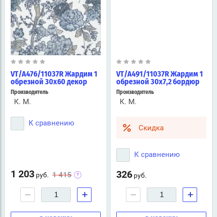
VT/A476/11037R Жардим 1
VT/A491/11037R Жардим 1
обрезной 30х60 декор
обрезной 30х7,2 бордюр
Производитель
Производитель
К. М.
К. М.
К сравнению
Скидка
К сравнению
1 203
326
1 415
руб.
руб.
−
+
−
+