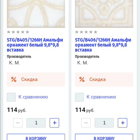
STG/B405/1266H Амальфи
STG/B406/1266H Амальфи
орнамент белый 9,8*9,8
орнамент белый 9,8*9,8
вставка
вставка
Производитель
Производитель
К. М.
К. М.
Скидка
Скидка
К сравнению
К сравнению
114
114
руб.
руб.
−
+
−
+
В КОРЗИНУ
В КОРЗИНУ