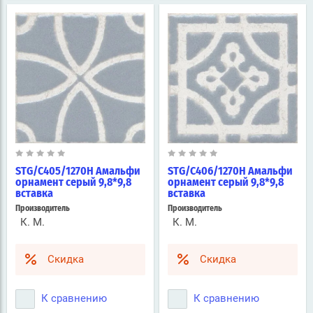
STG/C405/1270H Амальфи
STG/C406/1270H Амальфи
орнамент серый 9,8*9,8
орнамент серый 9,8*9,8
вставка
вставка
Производитель
Производитель
К. М.
К. М.
Скидка
Скидка
К сравнению
К сравнению