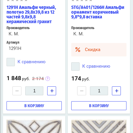
1291H Амальфи черный,
STG/A401/1266H Амальфи
полотно 29,8х39,8 из 12
орнамент коричневый
частей 9,8х9,8
9,8*9,8 вставка
керамический гранит
Производитель
Производитель
К. М.
К. М.
Артикул
1291H
Скидка
К сравнению
К сравнению
1 848
174
2 174
руб.
руб.
−
+
−
+
В КОРЗИНУ
В КОРЗИНУ