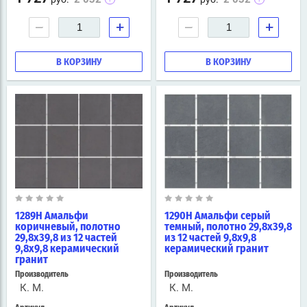
−
+
−
+
В КОРЗИНУ
В КОРЗИНУ
1289H Амальфи
1290H Амальфи серый
коричневый, полотно
темный, полотно 29,8х39,8
29,8х39,8 из 12 частей
из 12 частей 9,8х9,8
9,8х9,8 керамический
керамический гранит
гранит
Производитель
Производитель
К. М.
К. М.