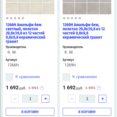
1266H Амальфи беж
1269H Амальфи беж,
светлый, полотно
полотно 29,8х39,8 из 12
29,8х39,8 из 12 частей
частей 9,8х9,8
9,8х9,8 керамический
керамический гранит
гранит
Производитель
Производитель
К. М.
К. М.
Артикул
Артикул
1266H
1269H
К сравнению
К сравнению
1 692
1 692
1 991
1 991
руб.
руб.
−
+
−
+
В КОРЗИНУ
В КОРЗИНУ