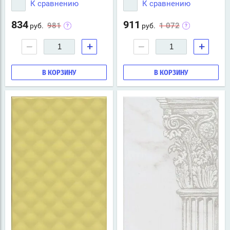
К сравнению
К сравнению
834
911
981
1 072
руб.
руб.
−
+
−
+
В КОРЗИНУ
В КОРЗИНУ