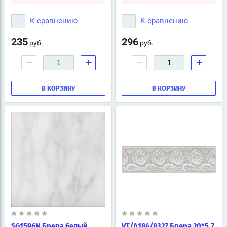
К сравнению
К сравнению
235
296
руб.
руб.
−
+
−
+
В КОРЗИНУ
В КОРЗИНУ
SG1596N Брера белый
VT/A184/8327 Брера 20*5.7