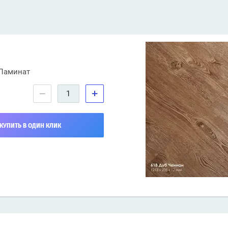
Ламинат
−
+
КУПИТЬ В ОДИН КЛИК