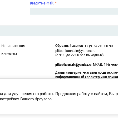
Введите e-mail:
*
,
Напишите нам
+7 (916) 210-00-90
Обратный звонок
plitochkaonlain@yandex.ru
Контакты
(с 9:00 до 22:00 без выходных)
МКАД, 41-й кил
plitochkaonlain@yandex.ru
Данный интернет-магазин носит исклю
информационный характер и ни при к
условиях информационные материалы
размеры, фото и цены сайта не являют
публичной офертой
ии для улучшения его работы. Продолжая работу с сайтом, Вы 
настройках Вашего браузера.