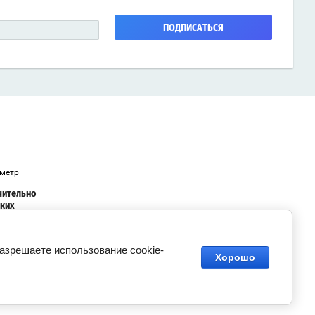
ПОДПИСАТЬСЯ
ометр
чительно
аких
,
ся
разрешаете использование cookie-
Хорошо