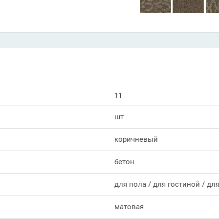
11
шт
коричневый
бетон
для пола / для гостиной / дл
матовая